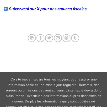
Suivez-moi sur X pour des astuces fiscales
Facebook
Twitter
Email
Partager
Ce site met en œuvre tous les moyens, pour assurer une
information fiable et une mise à jour régulière. Toutefois, des
erreurs ou omissions peuvent survenir. L’internaute devra donc
s’assurer de l’exactitude des informations auprès des textes en
vigueur. De plus les informations qui y sont publiées ne
constituent en aucun cas des conseils en investissement ni une