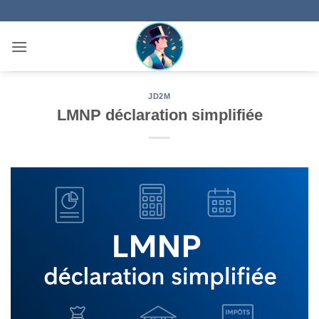
Passer
au
contenu
JD2M
LMNP déclaration simplifiée