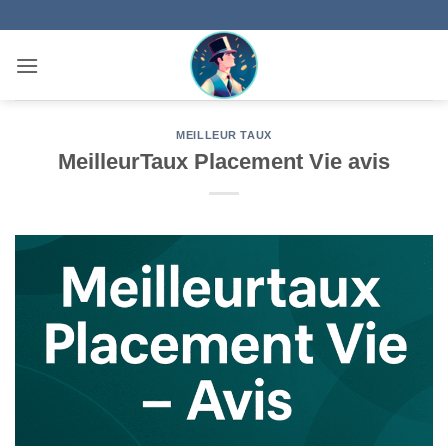
Passer
au
contenu
MEILLEUR TAUX
MeilleurTaux Placement Vie avis