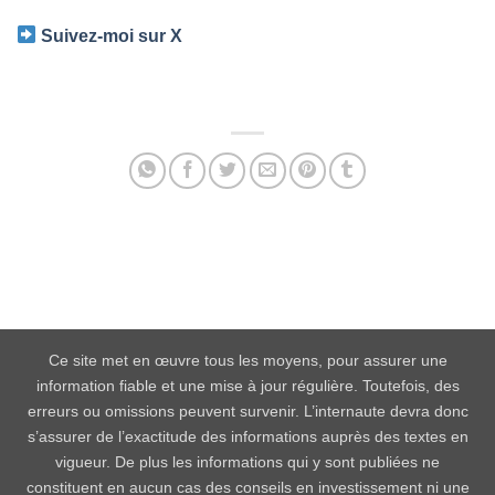
Suivez-moi sur X
Facebook
Twitter
Email
Partager
Ce site met en œuvre tous les moyens, pour assurer une
information fiable et une mise à jour régulière. Toutefois, des
erreurs ou omissions peuvent survenir. L’internaute devra donc
s’assurer de l’exactitude des informations auprès des textes en
vigueur. De plus les informations qui y sont publiées ne
constituent en aucun cas des conseils en investissement ni une