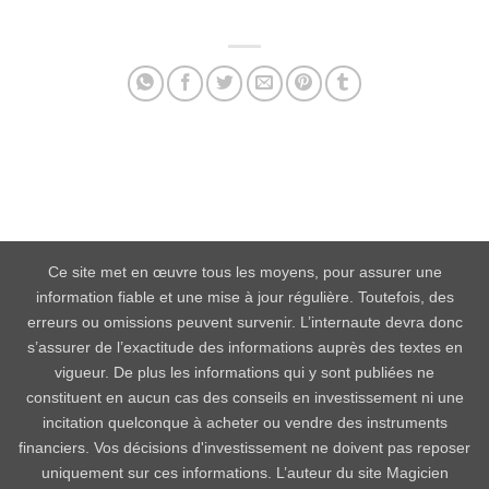
Facebook
Twitter
Email
Partager
Ce site met en œuvre tous les moyens, pour assurer une
information fiable et une mise à jour régulière. Toutefois, des
erreurs ou omissions peuvent survenir. L’internaute devra donc
s’assurer de l’exactitude des informations auprès des textes en
vigueur. De plus les informations qui y sont publiées ne
constituent en aucun cas des conseils en investissement ni une
incitation quelconque à acheter ou vendre des instruments
financiers. Vos décisions d'investissement ne doivent pas reposer
uniquement sur ces informations. L’auteur du site Magicien