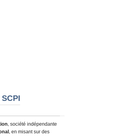
 SCPI
tion
, société indépendante
onal
, en misant sur des