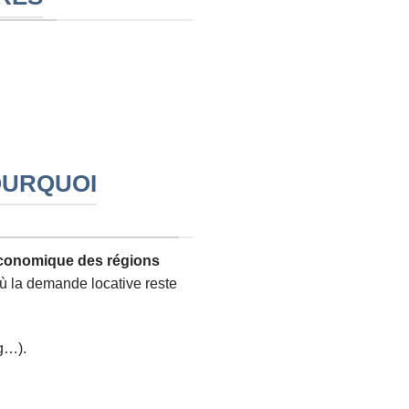
POURQUOI
 économique des régions
où la demande locative reste
rg…).