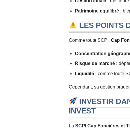
Gestion locale :
meilleure
Patrimoine équilibré :
bien
LES POINTS D
Comme toute SCPI,
Cap Fonc
Concentration géographi
Risque de marché :
dépen
Liquidité :
comme toute SCPI
Cependant, sa gestion prudente
INVESTIR DA
INVEST
La
SCPI Cap Foncières et Te