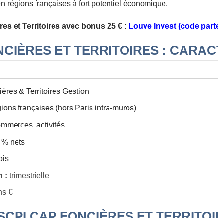
n régions françaises à fort potentiel économique.
es et Territoires avec bonus 25 € :
Louve Invest (code part
NCIÈRES ET TERRITOIRES : CARAC
ères & Territoires Gestion
ons françaises (hors Paris intra-muros)
mmerces, activités
 % nets
ois
 :
trimestrielle
ns €
SCPI CAP FONCIÈRES ET TERRITO