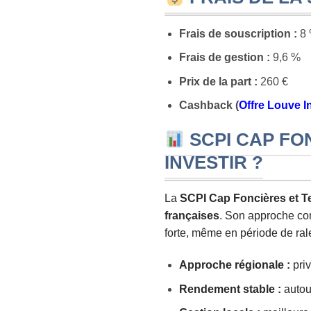
Frais de souscription :
8
Frais de gestion :
9,6 %
Prix de la part :
260 €
Cashback (
Offre Louve I
SCPI CAP FON
INVESTIR ?
La
SCPI Cap Foncières et Te
françaises
. Son approche con
forte, même en période de ra
Approche régionale :
priv
Rendement stable :
autour