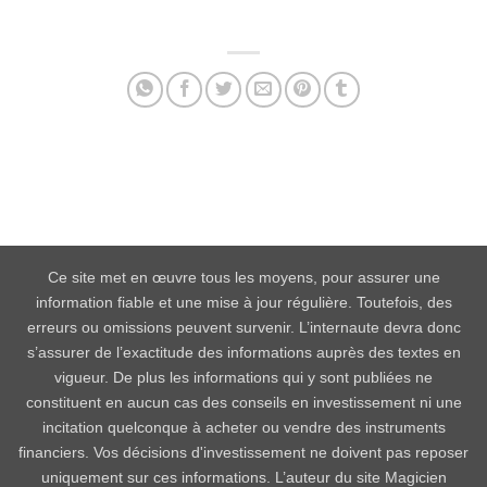
Facebook
Twitter
Email
Partager
Ce site met en œuvre tous les moyens, pour assurer une
information fiable et une mise à jour régulière. Toutefois, des
erreurs ou omissions peuvent survenir. L’internaute devra donc
s’assurer de l’exactitude des informations auprès des textes en
vigueur. De plus les informations qui y sont publiées ne
constituent en aucun cas des conseils en investissement ni une
incitation quelconque à acheter ou vendre des instruments
financiers. Vos décisions d'investissement ne doivent pas reposer
uniquement sur ces informations. L’auteur du site Magicien