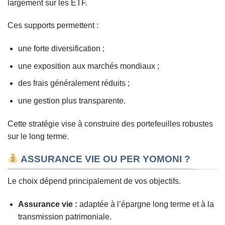
largement sur les ETF.
Ces supports permettent :
une forte diversification ;
une exposition aux marchés mondiaux ;
des frais généralement réduits ;
une gestion plus transparente.
Cette stratégie vise à construire des portefeuilles robustes
sur le long terme.
ASSURANCE VIE OU PER YOMONI ?
Le choix dépend principalement de vos objectifs.
Assurance vie :
adaptée à l’épargne long terme et à la
transmission patrimoniale.