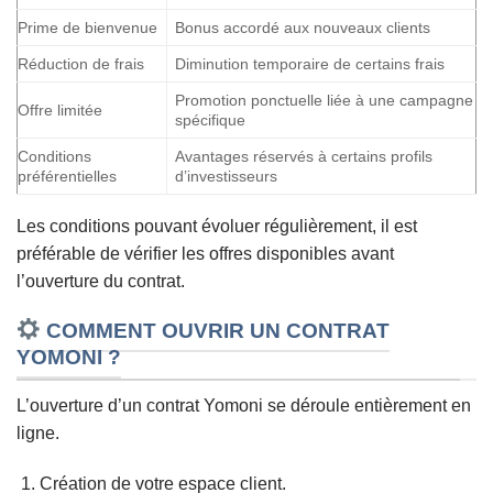
Prime de bienvenue
Bonus accordé aux nouveaux clients
Réduction de frais
Diminution temporaire de certains frais
Promotion ponctuelle liée à une campagne
Offre limitée
spécifique
Conditions
Avantages réservés à certains profils
préférentielles
d’investisseurs
Les conditions pouvant évoluer régulièrement, il est
préférable de vérifier les offres disponibles avant
l’ouverture du contrat.
COMMENT OUVRIR UN CONTRAT
YOMONI ?
L’ouverture d’un contrat Yomoni se déroule entièrement en
ligne.
Création de votre espace client.