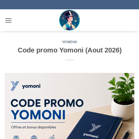
Passer
au
contenu
YOMONI
Code promo Yomoni (Aout 2026)