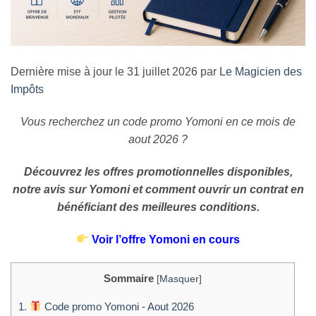
Dernière mise à jour le 31 juillet 2026 par
Le Magicien des
Impôts
Vous recherchez un code promo Yomoni en ce mois de
aout 2026 ?
Découvrez les offres promotionnelles disponibles,
notre avis sur Yomoni et comment ouvrir un contrat en
bénéficiant des meilleures conditions.
Voir l’offre Yomoni en cours
Sommaire
[
Masquer
]
1.
Code promo Yomoni - Aout 2026