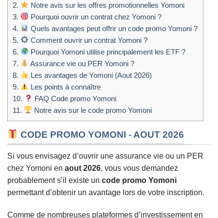
2.
Notre avis sur les offres promotionnelles Yomoni
3.
Pourquoi ouvrir un contrat chez Yomoni ?
4.
Quels avantages peut offrir un code promo Yomoni ?
5.
Comment ouvrir un contrat Yomoni ?
6.
Pourquoi Yomoni utilise principalement les ETF ?
7.
Assurance vie ou PER Yomoni ?
8.
Les avantages de Yomoni (Aout 2026)
9.
Les points à connaître
10.
FAQ Code promo Yomoni
11.
Notre avis sur le code promo Yomoni
CODE PROMO YOMONI - AOUT 2026
Si vous envisagez d’ouvrir une assurance vie ou un PER
chez Yomoni en
aout 2026
, vous vous demandez
probablement s’il existe un
code promo Yomoni
permettant d’obtenir un avantage lors de votre inscription.
Comme de nombreuses plateformes d’investissement en